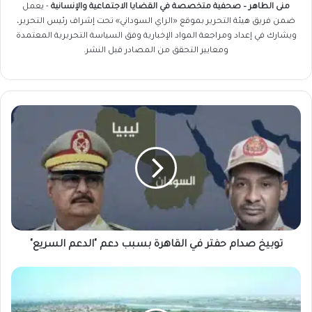
منى الطاهر – صحفية متخصصة في القضايا الاجتماعية والإنسانية
- يعمل
ضمن فريق
هيئة التحرير
بموقع «الراي السوداني» تحت إشراف رئيس التحرير،
ويشارك في إعداد ومراجعة المواد الإخبارية وفق السياسة التحريرية المعتمدة
ومعايير التحقق من المصادر قبل النشر.
توبيخ
صدام
حفتر
في
القاهرة
بسبب
دعم
"الدعم
السريع"
توبيخ صدام حفتر في القاهرة بسبب دعم "الدعم السريع"
تفاصيل
جديدة
حول