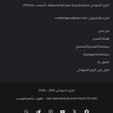
الراي السوداني منصة إخبارية سودانية مستقلة، تأسست عام 2013.
البريد الإلكتروني:
contact@sudaray.com
من نحن
هيئة التحرير
سياسة النشر والتصحيح
سياسة لخصوصية
اتصل بنا
اعلن على الراي السوداني
الراي السوداني 2013 – 2026
Site operated by Asim Host LTD (UK) - تطوير:
عاصم هوست
‫X
فيسبوك
‫YouTube
انستقرام
تيلقرام
واتساب