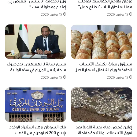
وزير بحكومة “تأسيس” يتعرض إلى
عرمان يهاجم الخماسية: تعاملت
إعتداء ومحاولة نهب !!
معنا بمنطق الباب “يطلع جمل”
15 يونيو، 2026
15 يونيو، 2026
مسؤول سابق يكشف الأسباب
بشرى سارة لـ المعلمين.. بدء صرف
الحقيقية وراء اشتعال أسعار الخبز
منحة رئيس الوزراء في هذه الولاية
15 يونيو، 2026
15 يونيو، 2026
بنك السودان يرهن استيراد الوقود
إعلان فحص مياه بحيرة النوبة بعد
بإيداع 200 كيلوجرام من الذهب
نفوق الأسماك.. والنتيجة مفاجأة