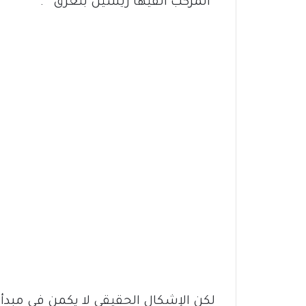
“المركب الفيها ريسين بتغرق” .
لكن الإشكال الحقيقي لا يكمن في مبدأ ا