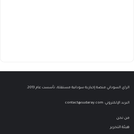
الراي السوداني منصة إخبارية سودانية مستقلة، تأسست عام 2013.
البريد الإلكتروني:
contact@sudaray.com
من نحن
هيئة التحرير