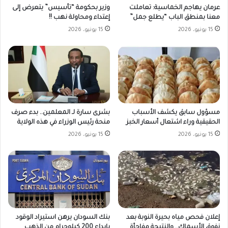
وزير بحكومة “تأسيس” يتعرض إلى
عرمان يهاجم الخماسية: تعاملت
إعتداء ومحاولة نهب !!
معنا بمنطق الباب “يطلع جمل”
15 يونيو، 2026
15 يونيو، 2026
مسؤول سابق يكشف الأسباب
بشرى سارة لـ المعلمين.. بدء صرف
الحقيقية وراء اشتعال أسعار الخبز
منحة رئيس الوزراء في هذه الولاية
15 يونيو، 2026
15 يونيو، 2026
بنك السودان يرهن استيراد الوقود
إعلان فحص مياه بحيرة النوبة بعد
بإيداع 200 كيلوجرام من الذهب
نفوق الأسماك.. والنتيجة مفاجأة