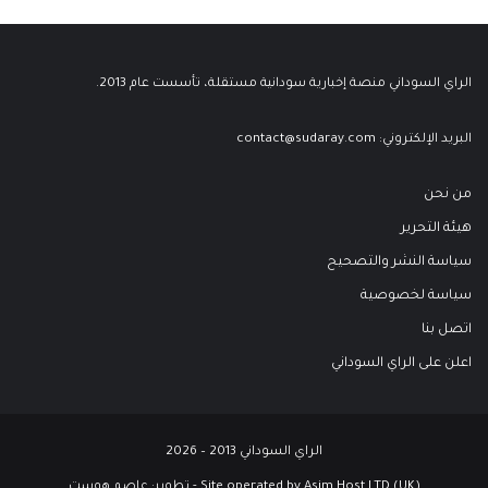
الراي السوداني منصة إخبارية سودانية مستقلة، تأسست عام 2013.
البريد الإلكتروني:
contact@sudaray.com
من نحن
هيئة التحرير
سياسة النشر والتصحيح
سياسة لخصوصية
اتصل بنا
اعلن على الراي السوداني
الراي السوداني 2013 – 2026
Site operated by Asim Host LTD (UK) - تطوير:
عاصم هوست