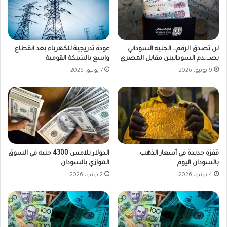
لن تصدق الرقم… الجنيه السوداني
عودة تدريجية للكهرباء بعد انقطاع
يصـ..ـدم السودانيبن مقابل المصري
واسع بالشبكة القومية
9 يونيو، 2026
7 يونيو، 2026
قفزة جديدة في أسعار الذهب
الدولار يلامس 4300 جنيه في السوق
بالسودان اليوم
الموازي بالسودان
4 يونيو، 2026
2 يونيو، 2026