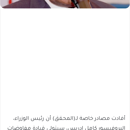
أفادت مصادر خاصة لـ(المحقق) أن رئيس الوزراء،
البروفيسور كامل إدريس، سيتولى قيادة مفاوضات