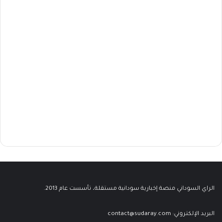
الراي السوداني منصة إخبارية سودانية مستقلة، تأسست عام 2013.
البريد الإلكتروني:
contact@sudaray.com