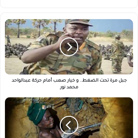
جبل
مرة
تحت
الضغط..
و
خيار
صعب
أمام
حركة
عبدالواحد
جبل مرة تحت الضغط.. و خيار صعب أمام حركة عبدالواحد
محمد
محمد نور
نور
الخرطوم
تستعد
لدخول
عالم
الذهب
رسميًا