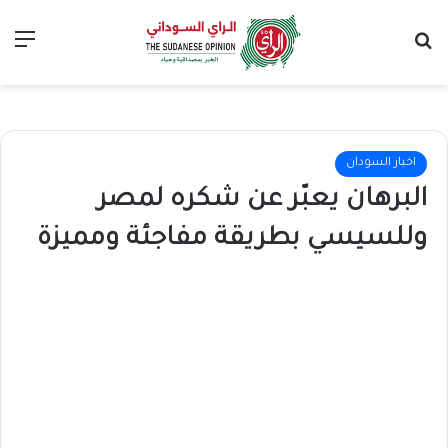
بحث عن
الق
اخبار السودان
البرهان يعبّر عن شكره لمصر
وللسيسي بطريقة مفاجئة ومميزة