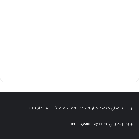
الراي السوداني منصة إخبارية سودانية مستقلة، تأسست عام 2013.
البريد الإلكتروني:
contact@sudaray.com