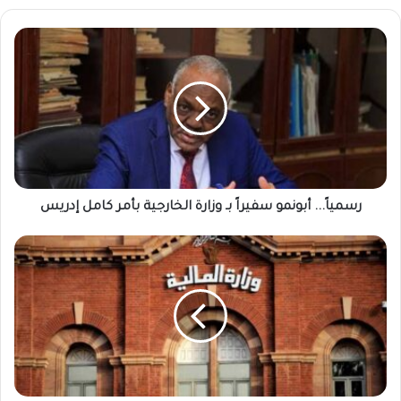
رسمياً...
أبونمو
سفيراً
بـ
وزارة
الخارجية
بأمر
كامل
إدريس
رسمياً... أبونمو سفيراً بـ وزارة الخارجية بأمر كامل إدريس
ما
الذي
يحدث
داخل
خزائن
الدولة
قبل
نهاية
العام؟