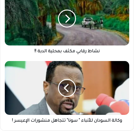
رقابي
مكثف
بمحلية
الدبة
!!
نشاط رقابي مكثف بمحلية الدبة !!
وكالة
السودان
للأنباء
"
سونا"
تتجاهل
منشورات
الإعيسر
!
وكالة السودان للأنباء " سونا" تتجاهل منشورات الإعيسر !