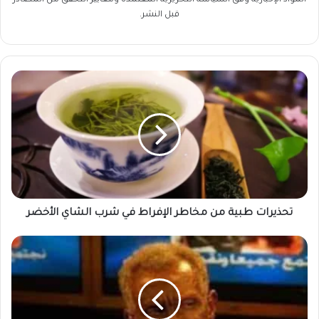
المواد الإخبارية وفق السياسة التحريرية المعتمدة ومعايير التحقق من المصادر
قبل النشر.
تحذيرات
طبية
من
مخاطر
الإفراط
في
شرب
الشاي
الأخضر
تحذيرات طبية من مخاطر الإفراط في شرب الشاي الأخضر
إسحق
احمد
فضل
الله
يكتب..
أيام