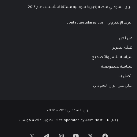
الراي السوداني منصة إخبارية سودانية مستقلة، تأسست عام 2013.
البريد الإلكتروني:
contact@sudaray.com
من نحن
هيئة التحرير
سياسة النشر والتصحيح
سياسة لخصوصية
اتصل بنا
اعلن على الراي السوداني
الراي السوداني 2013 – 2026
Site operated by Asim Host LTD (UK) - تطوير:
عاصم هوست
‫X
فيسبوك
‫YouTube
انستقرام
تيلقرام
واتساب