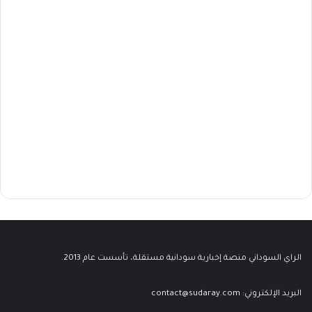
الراي السوداني منصة إخبارية سودانية مستقلة، تأسست عام 2013.
البريد الإلكتروني:
contact@sudaray.com