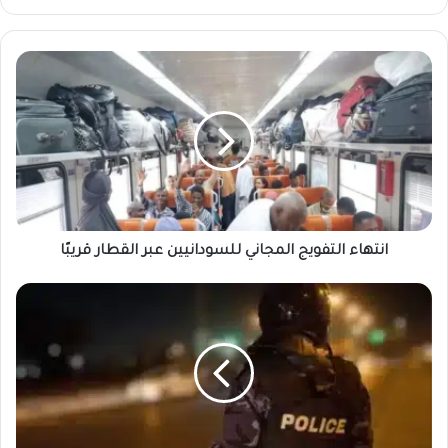
انتهاء
التفويج
المجاني
للسودانيين
عبر
القطار
قريبًا
انتهاء التفويج المجاني للسودانيين عبر القطار قريبًا
الشرطة
السودانية
تكشف
لغز
واقعة
السكة
حديد
في