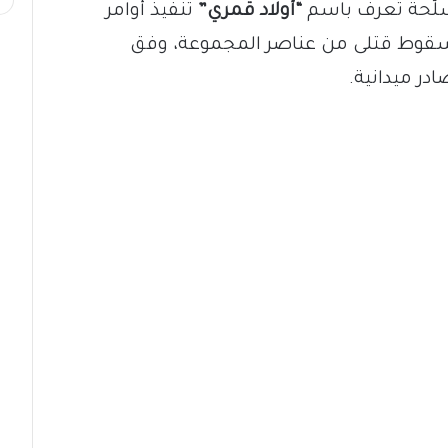
ّحة تُعرف باسم
“أولاد قمري”
تنفيذ أوامر
سقوط قتلى من عناصر المجموعة، وفق
ر ميدانية.