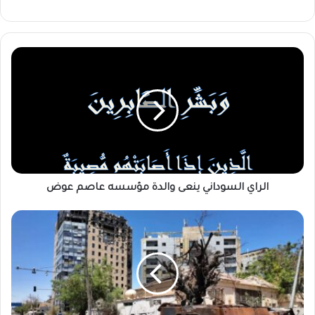
الراي
السوداني
ينعى
والدة
مؤسسه
عاصم
عوض
الراي السوداني ينعى والدة مؤسسه عاصم عوض
خطة
لإزالة
مخلفات
الحرب
من
الخرطوم
قبل