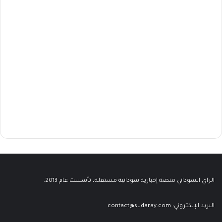
الراي السوداني منصة إخبارية سودانية مستقلة، تأسست عام 2013.
البريد الإلكتروني:
contact@sudaray.com