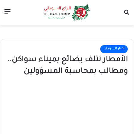
بحث عن
الق
اخبار السودان
الأمطار تتلف بضائع بميناء سواكن..
ومطالب بمحاسبة المسؤولين