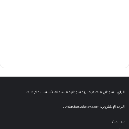
الراي السوداني منصة إخبارية سودانية مستقلة، تأسست عام 2013.
البريد الإلكتروني:
contact@sudaray.com
من نحن