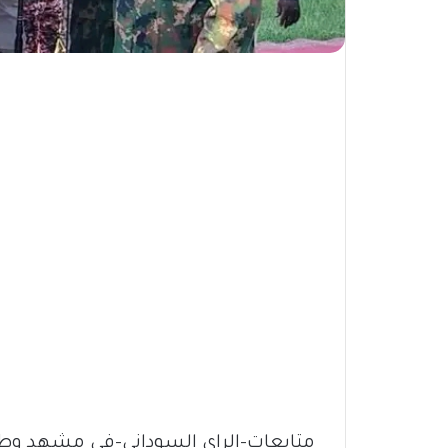
متابعات-الراي السوداني-في مشهد وطن