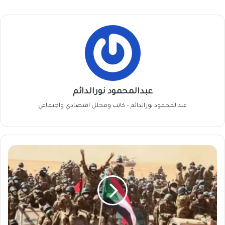
عبدالمحمود نورالدائم
عبدالمحمود نورالدائم – كاتب ومحلل اقتصادي واجتماعي
الجيش
يوسع
العمليات
الجوية
في
الجنينة
:
خطة