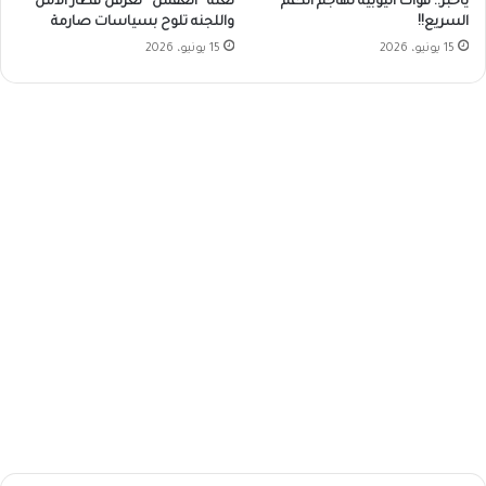
ياخبر.. قوات أثيوبية تهاجم الدعم
لعنة “العفش” تعرقل قطار الأمل
السريع!!
واللجنه تلوح بسياسات صارمة
15 يونيو، 2026
15 يونيو، 2026