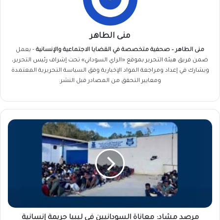
منى الطاهر
منى الطاهر – صحفية متخصصة في القضايا الاجتماعية والإنسانية
- يعمل
ضمن فريق
هيئة التحرير
بموقع «الراي السوداني» تحت إشراف رئيس التحرير،
ويشارك في إعداد ومراجعة المواد الإخبارية وفق السياسة التحريرية المعتمدة
ومعايير التحقق من المصادر قبل النشر.
مرصد
مشاد:
معاناة
السودانيين
في
ليبيا
جريمة
إنسانية
تستدعي
تدخلًا
مرصد مشاد: معاناة السودانيين في ليبيا جريمة إنسانية