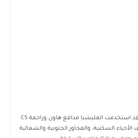
ووفقاً لشهود عيان ومصادر ميدانية، فقد استخدمت المليشيا مدافع هاون وراجمة C5
تهداف الأحياء السكنية، والمحاور الجنوبية والشمالية