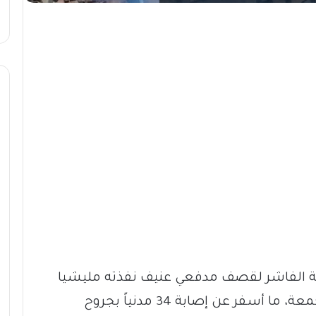
نة الفاشر لقصف مدفعي عنيف نفذته مليشيا
الدعم السريع خلال يومي الخميس والجمعة، ما أسفر عن إصابة 34 مدنياً بجروح