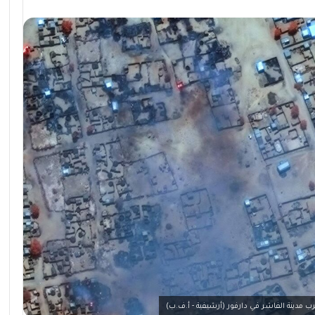
 مدينة الفاشر في دارفور (أرشيفية - أ.ف.ب)