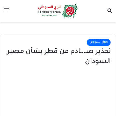
بحث عن
الق
اخبار السودان
تحذير صـ..ـادم من قطر بشأن مصير
السودان