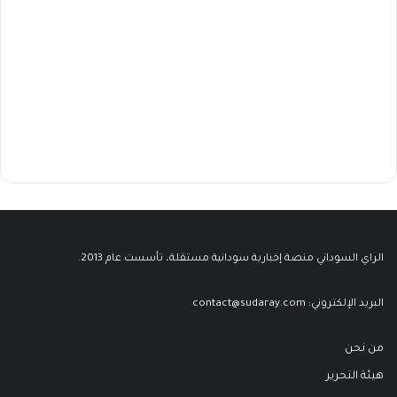
الراي السوداني منصة إخبارية سودانية مستقلة، تأسست عام 2013.
البريد الإلكتروني:
contact@sudaray.com
من نحن
هيئة التحرير