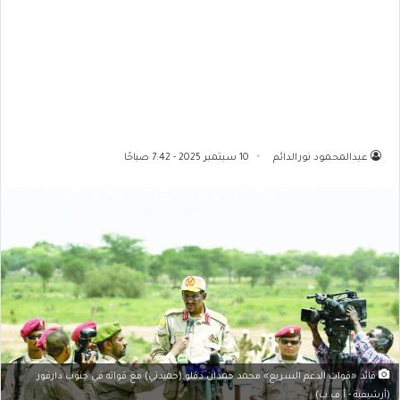
عبدالمحمود نورالدائم
10 سبتمبر 2025 - 7:42 صباحًا
قائد «قوات الدعم السريع» محمد حمدان دقلو (حميدتي) مع قواته في جنوب دارفور
(أرشيفية - أ.ف.ب)