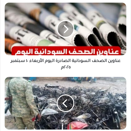
عناوين
الصحف
السودانية
الصادرة
اليوم
الأربعاء
١٠
سبتمبر
٢٠٢٥م
عناوين الصحف السودانية الصادرة اليوم الأربعاء ١٠ سبتمبر
٢٠٢٥م
أمن
الخرطوم
يحظر
تزويد
الدراجات
البخارية
بالوقود
ويقر
غرامات