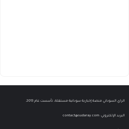
الراي السوداني منصة إخبارية سودانية مستقلة، تأسست عام 2013.
البريد الإلكتروني:
contact@sudaray.com