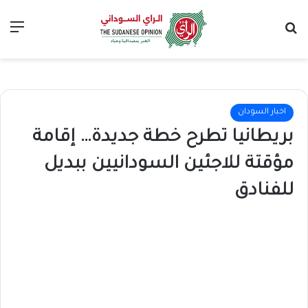
بحث عن
الق
اخبار السودان
بريطانيا تطرح خطة جديدة… إقامة
مؤقتة للاجئين السودانيين ببديل
للفنادق