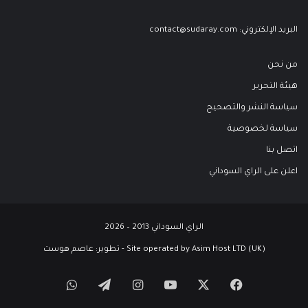
البريد الإلكتروني:
contact@sudaray.com
من نحن
هيئة التحرير
سياسة النشر والتصحيح
سياسة لخصوصية
اتصل بنا
اعلن على الراي السوداني
الراي السوداني 2013 – 2026
Site operated by Asim Host LTD (UK) - تطوير:
عاصم هوست
‫X
فيسبوك
‫YouTube
انستقرام
تيلقرام
واتساب