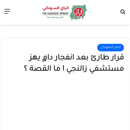
بحث عن
الق
اخبار السودان
قرار طارئ بعد انفجار دامٍ يهز
مستشفي زالنجي ! ما القصة ؟