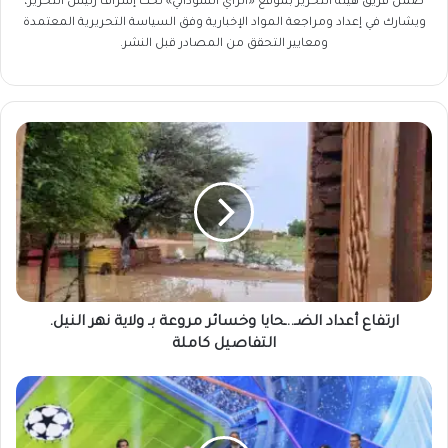
ضمن فريق
هيئة التحرير
بموقع «الراي السوداني» تحت إشراف رئيس التحرير،
ويشارك في إعداد ومراجعة المواد الإخبارية وفق السياسة التحريرية المعتمدة
ومعايير التحقق من المصادر قبل النشر.
ارتفاع
أعداد
الضـ..ـحايا
وخسائر
مروعة
بـ
ولاية
نهر
النيل.
التفاصيل
ارتفاع أعداد الضـ..ـحايا وخسائر مروعة بـ ولاية نهر النيل.
كاملة
التفاصيل كاملة
صدامات
نارية
في