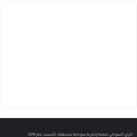
الراي السوداني منصة إخبارية سودانية مستقلة، تأسست عام 2013.