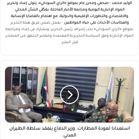
الوليد محمد - صحفي ومحرر عام بموقع «الراي السوداني»، يتولى إعداد وتحرير
المواد الإخبارية اليومية ومتابعة الأخبار العاجلة. يغطّي الشأن المحلي
والاقتصادي والتطورات الإقليمية والدولية، مع اهتمام بالقضايا الإنسانية
وانعكاسات الأحداث على حياة المواطنين
- يعمل ضمن فريق
هيئة التحرير
بموقع «الراي السوداني» تحت إشراف رئيس التحرير، ويشارك في إعداد ومراجعة
المواد الإخبارية وفق السياسة التحريرية المعتمدة ومعايير التحقق من المصادر
قبل النشر.
استعدادا
لعودة
المطارات..وزير
الدفاع
يتفقد
سلطة
الطيران
المدني
استعدادا لعودة المطارات..وزير الدفاع يتفقد سلطة الطيران
المدني