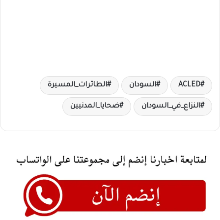
ACLED
السودان
الطائرات_المسيرة
النزاع_في_السودان
ضحايا_المدنيين