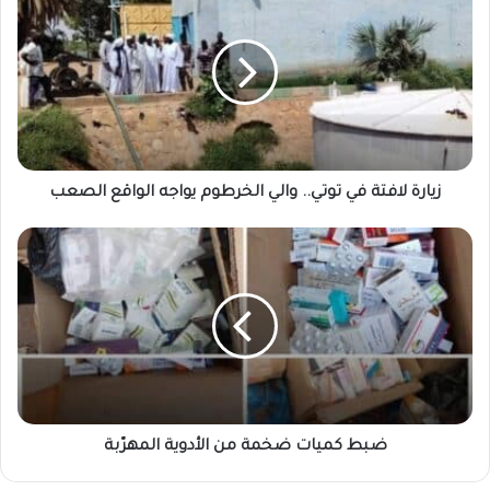
لافتة
في
توتي..
والي
الخرطوم
يواجه
الواقع
الصعب
زيارة لافتة في توتي.. والي الخرطوم يواجه الواقع الصعب
ضبط
كميات
ضخمة
من
الأدوية
المهرّبة
ضبط كميات ضخمة من الأدوية المهرّبة