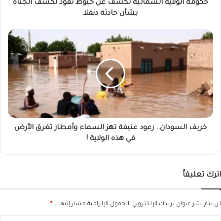
بشأن
حكومة الولاية الشمالية تكشف عن خيوط تقود لكشف الجناة
حادثة
بشأن حادثة دنقلا
دنقلا
خريف
السودان..
رعود
عنيفة
تهز
السماء
وأمطار
تغرق
الأرض
في
خريف السودان.. رعود عنيفة تهز السماء وأمطار تغرق الأرض
هذه
في هذه الولاية !
الولاية
!
اترك تعليقاً
لن يتم نشر عنوان بريدك الإلكتروني.
الحقول الإلزامية مشار إليها بـ
*