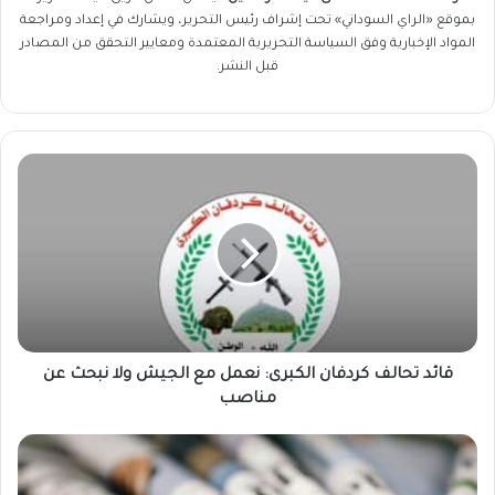
بموقع «الراي السوداني» تحت إشراف رئيس التحرير، ويشارك في إعداد ومراجعة
المواد الإخبارية وفق السياسة التحريرية المعتمدة ومعايير التحقق من المصادر
قبل النشر.
قائد
تحالف
كردفان
الكبرى:
نعمل
مع
الجيش
ولا
نبحث
عن
قائد تحالف كردفان الكبرى: نعمل مع الجيش ولا نبحث عن
مناصب
مناصب
عناوين
الصحف
السودانية