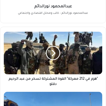
عبدالمحمود نورالدائم
عبدالمحمود نورالدائم – كاتب ومحلل اقتصادي واجتماعي
"هزم
في
212
معركة"
القوة
المشتركة
تسخر
من
عبد
الرحيم
"هزم في 212 معركة" القوة المشتركة تسخر من عبد الرحيم
دقلو
دقلو
تشكيل
قوة
عسكرية