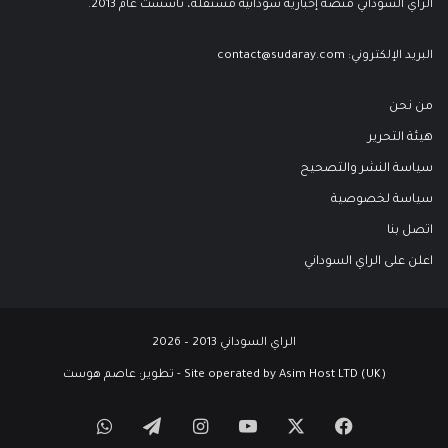
الراي السوداني منصة إخبارية سودانية مستقلة، تأسست عام 2013.
البريد الإلكتروني:
contact@sudaray.com
من نحن
هيئة التحرير
سياسة النشر والتصحيح
سياسة لخصوصية
اتصل بنا
اعلن على الراي السوداني
الراي السوداني 2013 – 2026
Site operated by Asim Host LTD (UK) - تطوير:
عاصم هوست
‫X
فيسبوك
‫YouTube
انستقرام
تيلقرام
واتساب