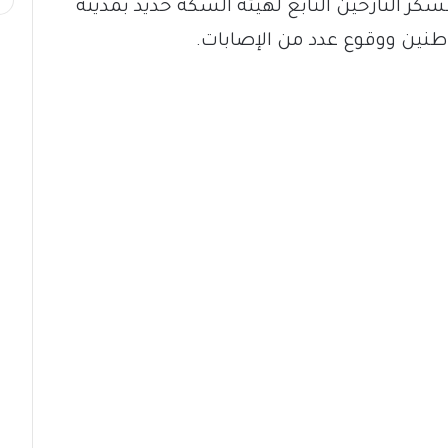
كر النازحين التابع لهيئة السكة حديد بمدينة
اطنين ووقوع عدد من الإصابات.