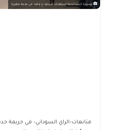
مسيرة استراتيجية تستهدف مستودع وقود في مدينة عطبرة
متابعات–الراي السوداني- في جريمة ج