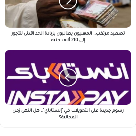
بزيادة
الحد
الأدنى
للأجور
إلى
210
تصعيد مرتقب.. المهنيون يطالبون بزيادة الحد الأدنى للأجور
آلاف
إلى 210 آلاف جنيه
جنيه
رسوم
جديدة
على
التحويلات
في
"إنستاباي"..
هل
انتهى
زمن
المجانية؟
رسوم جديدة على التحويلات في "إنستاباي".. هل انتهى زمن
المجانية؟