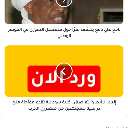
حول
مستقبل
الشورى
في
المؤتمر
نافع علي نافع يكشف سرًا حول مستقبل الشورى في المؤتمر
الوطني
الوطني
إليك
الرابط
والتفاصيل..
كلية
سودانية
تقدم
مفأجاة
منح
دراسية
للمجتهدين
إليك الرابط والتفاصيل.. كلية سودانية تقدم مفأجاة منح
من
دراسية للمجتهدين من متضرري الحرب
متضرري
الحرب