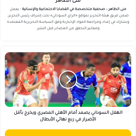
منى الطاهر
منى الطاهر – صحفية متخصصة في القضايا الاجتماعية والإنسانية
- يعمل
ضمن فريق
هيئة التحرير
بموقع «الراي السوداني» تحت إشراف رئيس التحرير،
ويشارك في إعداد ومراجعة المواد الإخبارية وفق السياسة التحريرية المعتمدة
ومعايير التحقق من المصادر قبل النشر.
الهلال
السوداني
يصمد
أمام
الأهلي
المصري
ويخرج
بأقل
الأضرار
في
الهلال السوداني يصمد أمام الأهلي المصري ويخرج بأقل
ربع
الأضرار في ربع نهائي الأبطال
نهائي
الأبطال
نجاة