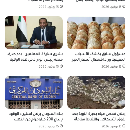
إعتداء ومحاولة نهب !!
معنا بمنطق الباب “يطلع جمل”
15 يونيو، 2026
15 يونيو، 2026
مسؤول سابق يكشف الأسباب
بشرى سارة لـ المعلمين.. بدء صرف
الحقيقية وراء اشتعال أسعار الخبز
منحة رئيس الوزراء في هذه الولاية
15 يونيو، 2026
15 يونيو، 2026
بنك السودان يرهن استيراد الوقود
إعلان فحص مياه بحيرة النوبة بعد
بإيداع 200 كيلوجرام من الذهب
نفوق الأسماك.. والنتيجة مفاجأة
15 يونيو، 2026
15 يونيو، 2026