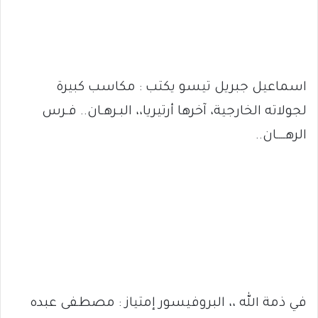
اسماعيل جبريل تيسو يكتب : مكاسب كبيرة
لجولاته الخارجية، آخرها أرتيريا،، البـرهـان.. فـرس
الرهــــان..
في ذمة الله ،، البروفيسور إمتياز : مصطفى عبده