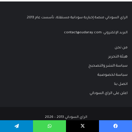
الراي السوداني منصة إخبارية سودانية مستقلة، تأسست عام 2013.
البريد الإلكتروني:
contact@sudaray.com
من نحن
هيئة التحرير
سياسة النشر والتصحيح
سياسة لخصوصية
اتصل بنا
اعلن على الراي السوداني
الراي السوداني 2013 – 2026
Site operated by Asim Host LTD (UK) - تطوير:
عاصم هوست
يسبوك
‫X
واتساب
تيلقرام