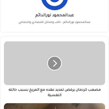
عبدالمحمود نورالدائم
عبدالمحمود نورالدائم – كاتب ومحلل اقتصادي واجتماعي
مصعب
كردمان
يرفض
تمديد
عقده
مع
المريخ
بسبب
حالته
النفسية
مصعب كردمان يرفض تمديد عقده مع المريخ بسبب حالته
النفسية
تدوين