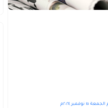
وفمبر ٢٠٢٤م