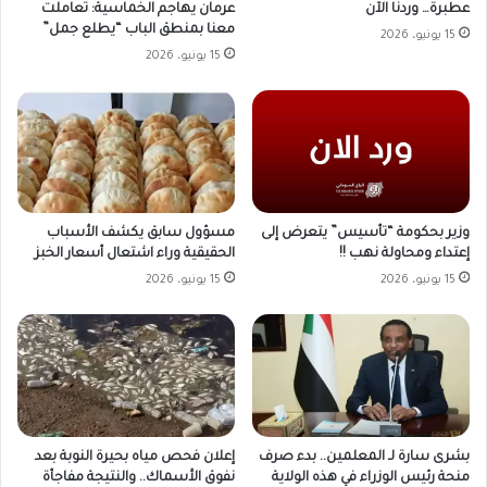
عطبرة… وردنا الآن
عرمان يهاجم الخماسية: تعاملت
معنا بمنطق الباب “يطلع جمل”
15 يونيو، 2026
15 يونيو، 2026
وزير بحكومة “تأسيس” يتعرض إلى
مسؤول سابق يكشف الأسباب
إعتداء ومحاولة نهب !!
الحقيقية وراء اشتعال أسعار الخبز
15 يونيو، 2026
15 يونيو، 2026
بشرى سارة لـ المعلمين.. بدء صرف
إعلان فحص مياه بحيرة النوبة بعد
منحة رئيس الوزراء في هذه الولاية
نفوق الأسماك.. والنتيجة مفاجأة