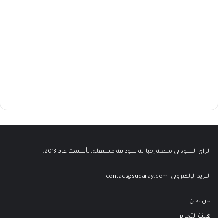
الراي السوداني منصة إخبارية سودانية مستقلة، تأسست عام 2013.
البريد الإلكتروني:
contact@sudaray.com
من نحن
هيئة التحرير