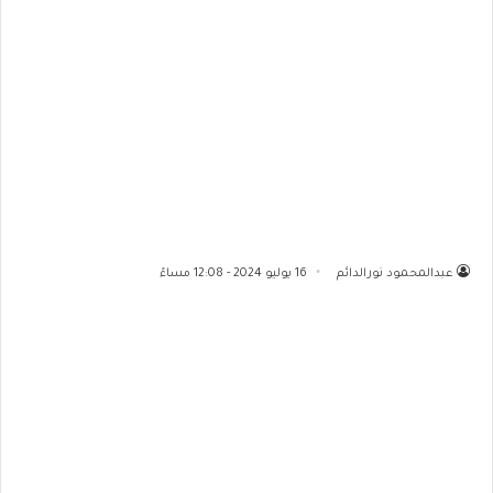
عبدالمحمود نورالدائم
16 يوليو 2024 - 12:08 مساءً