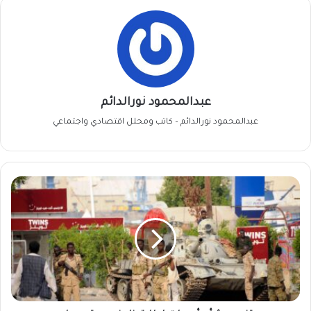
عبدالمحمود نورالدائم
عبدالمحمود نورالدائم – كاتب ومحلل اقتصادي واجتماعي
تنويه
بشأن
أصوات
إطلاق
نار
في
بورتسودان