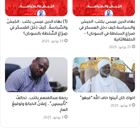
بهاء الدين عيسى يكتب: الجيش
(1) بهاء الدين عيسى يكتب : الجَيشُ
والسياسة كيف دخل العسكر في
والسِّياسةُ.. كَيفَ دَخَلَ العَسكَر في
صراع السلطة في السودان؟ –
صِرَاعَ السُّلطة بالسودان؟
الحلقةالثانية
23 يوليو، 2025
25 يوليو، 2025
رحمة عبدالمنعم يكتب.. تحالفُ
اخوك كان أبيتوا خاف الله “فيهو”
“تَأْسِيسٍ”… إعلانُ الخيانةِ وتوقيعُ
6 يوليو، 2025
العارِ
3 يوليو، 2025