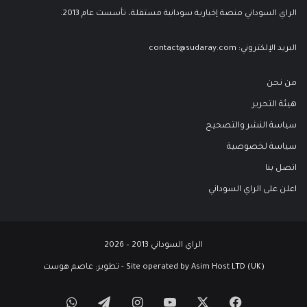
الراي السوداني منصة إخبارية سودانية مستقلة، تأسست عام 2013.
البريد الإلكتروني:
contact@sudaray.com
من نحن
هيئة التحرير
سياسة النشر والتصحيح
سياسة لخصوصية
اتصل بنا
اعلن على الراي السوداني
الراي السوداني 2013 – 2026
Site operated by Asim Host LTD (UK) - تطوير:
عاصم هوست
‫X
فيسبوك
‫YouTube
انستقرام
تيلقرام
واتساب