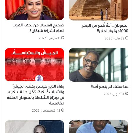
ضجيج الفساد: من يحمي المدير
السودان… أمةٌ تُلدغ من الجحرِ
العام لشركة شيكان؟.
1000مرة ولا تعتبر!!
11 مارس، 2026
22 مايو، 2026
بهاء الدين عيسى يكتب: الجَيشُ
عدا مشاد لم ينجح أحد!!
والسِّياسةُ.. كَيفَ دَخَلَ « العَسكَر »
4 أكتوبر، 2025
في صِرَاعَ السُّلطة بالسودان الحلقة
الخامسة
12 أغسطس، 2025