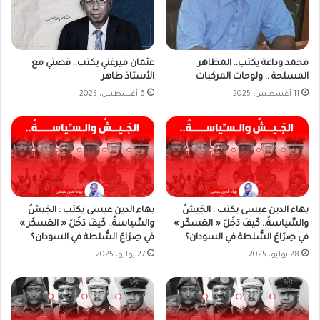
عثمان ميرغني يكتب.. قصتي مع
محمد وداعة يكتب.. المظاهر
الأستاذ طاهر
المسلحة .. ولوحات المركبات
6 أغسطس، 2025
11 أغسطس، 2025
بهاء الدين عيسى يكتب : الجَيشُ
بهاء الدين عيسى يكتب : الجَيشُ
والسِّياسةُ.. كَيفَ دَخَلَ « العَسكَر »
والسِّياسةُ.. كَيفَ دَخَلَ « العَسكَر »
في صِرَاعَ السُّلطة في السودان؟
في صِرَاعَ السُّلطة في السودان؟
28 يوليو، 2025
27 يوليو، 2025