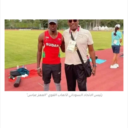
رئيس الاتحاد السوداني لألعاب القوي “المعز عباس”