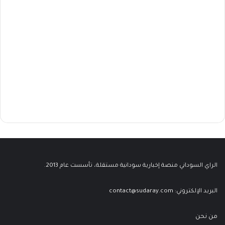
الراي السوداني منصة إخبارية سودانية مستقلة، تأسست عام 2013.
البريد الإلكتروني:
contact@sudaray.com
من نحن