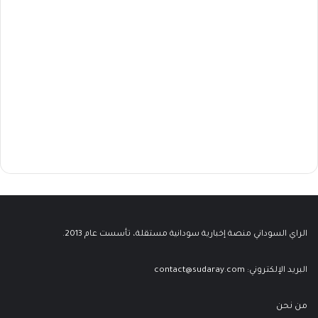
الراي السوداني منصة إخبارية سودانية مستقلة، تأسست عام 2013.
البريد الإلكتروني:
contact@sudaray.com
من نحن