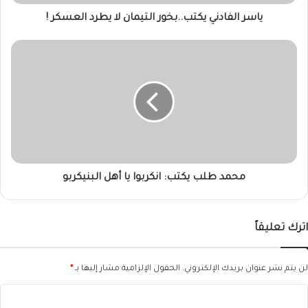
ياسر الفادني يكتب..بخور التيمان لا يطرد العسكر !
محمد
طلب
يكتب:
انكربوا
يا
أهل
البنيكربو
محمد طلب يكتب: انكربوا يا أهل البنيكربو
اترك تعليقاً
لن يتم نشر عنوان بريدك الإلكتروني.
الحقول الإلزامية مشار إليها بـ
*
ا