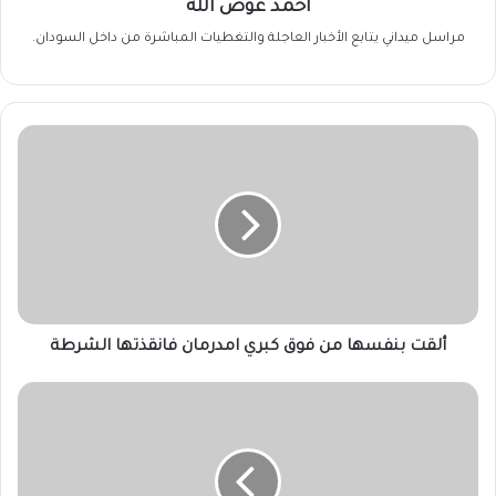
أحمد عوض الله
مراسل ميداني يتابع الأخبار العاجلة والتغطيات المباشرة من داخل السودان.
ألقت
بنفسها
من
فوق
كبري
امدرمان
فانقذتها
الشرطة
ألقت بنفسها من فوق كبري امدرمان فانقذتها الشرطة
صورة
للقيادي
بالتغيير
،عمر
الدقير،