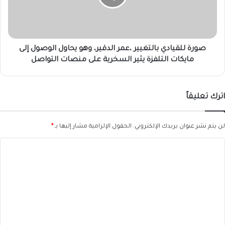
وهو
يحاول
الوصول
إلى
مايكات
صورة للقيادي بالتغيير ،عمر الدقير، وهو يحاول الوصول إلى
التلفزة
مايكات التلفزة يثير السخرية على منصات التواصل
يثير
السخرية
على
اترك تعليقاً
منصات
التواصل
لن يتم نشر عنوان بريدك الإلكتروني.
الحقول الإلزامية مشار إليها بـ
*
ا
ل
ت
ع
ل
ي