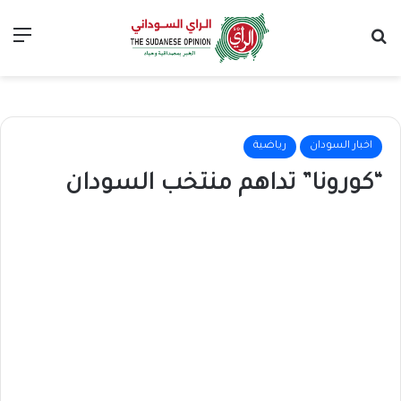
بحث عن
الق
اخبار السودان
رياضية
“كورونا” تداهم منتخب السودان