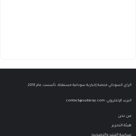
الراي السوداني منصة إخبارية سودانية مستقلة، تأسست عام 2013.
البريد الإلكتروني:
contact@sudaray.com
من نحن
هيئة التحرير
سياسة النشر والتصحيح