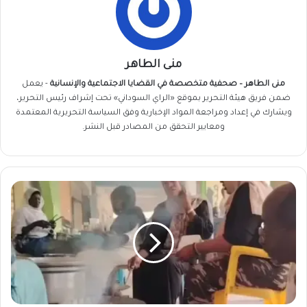
منى الطاهر
منى الطاهر – صحفية متخصصة في القضايا الاجتماعية والإنسانية
- يعمل
ضمن فريق
هيئة التحرير
بموقع «الراي السوداني» تحت إشراف رئيس التحرير،
ويشارك في إعداد ومراجعة المواد الإخبارية وفق السياسة التحريرية المعتمدة
ومعايير التحقق من المصادر قبل النشر.
صحفيون
سودانيون
ويستعيدون
ذكريات
"شارع
الجرائد"
بتناول
شية
الجمر