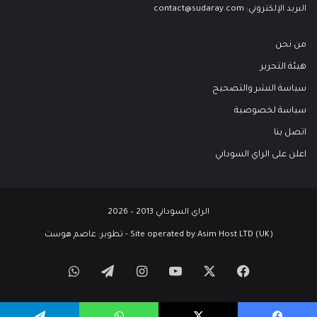
البريد الإلكتروني:
contact@sudaray.com
من نحن
هيئة التحرير
سياسة النشر والتصحيح
سياسة لخصوصية
اتصل بنا
اعلن على الراي السوداني
الراي السوداني 2013 – 2026
Site operated by Asim Host LTD (UK) - تطوير:
عاصم هوست
‫X
فيسبوك
‫YouTube
انستقرام
تيلقرام
واتساب