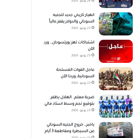
24 يونيو، 2026
انهيار تاريخي جديد للجنيه
السوداني والدولار يقفز عالياً
23 يونيو، 2026
اشتباكات تهز بورتسودان… ورد
الآن
23 يونيو، 2026
عاجل القوات المسلحة
السودانية..وردنا الآن
23 يونيو، 2026
ضربة معلم.. الهلال يظفر
بتوقيع نجم وسط استاد مالي
23 يونيو، 2026
ياخبر… خروج الجنيه السوداني
عن السيطرة ومقاطعة 3 أيام