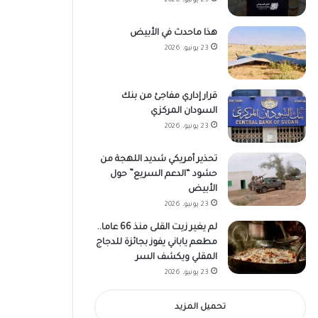
23 يونيو، 2026
هذا ماحدث في الأبيض
23 يونيو، 2026
قرار إداري مفاجئ من بنك
السودان المركزي
23 يونيو، 2026
تحذير أمريكي شديد اللهجة من
حشود “الدعم السريع” حول
الأبيض
23 يونيو، 2026
لم يغير زيت القلى منذ 66 عاما..
مطعم ياباني يفوز بجائزة للدجاج
المقلي ويكشف السر
23 يونيو، 2026
تحميل المزيد