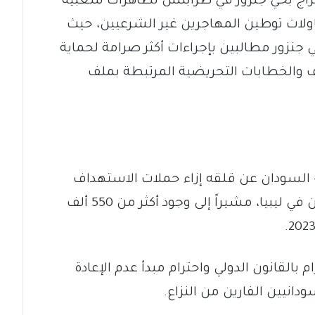
ج بحي جنزور في طرابلس تظاهرات شعبية
ولات توطين المهاجرين غير الشرعيين، حيث
جنزور مطالبين بإجراءات أكثر صرامة لحماية
 والخطابات التحريضية المرتبطة بملف
 السودان عن قلقه إزاء حملات الاستهداف
والاعتقالات التي طالت مهاجرين ولاجئين في ليبيا، مشيراً إلى وجود أكثر من 550 ألف
م بالقانون الدولي واحترام مبدأ عدم الإعادة
دانيين الفارين من النزاع.