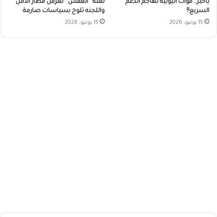
ياخبر.. قوات أثيوبية تهاجم الدعم
لعنة “العفش” تعرقل قطار الأمل
السريع!!
واللجنه تلوح بسياسات صارمة
15 يونيو، 2026
15 يونيو، 2026