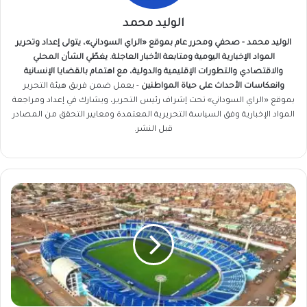
الوليد محمد
الوليد محمد - صحفي ومحرر عام بموقع «الراي السوداني»، يتولى إعداد وتحرير
المواد الإخبارية اليومية ومتابعة الأخبار العاجلة. يغطّي الشأن المحلي
والاقتصادي والتطورات الإقليمية والدولية، مع اهتمام بالقضايا الإنسانية
وانعكاسات الأحداث على حياة المواطنين
- يعمل ضمن فريق
هيئة التحرير
بموقع «الراي السوداني» تحت إشراف رئيس التحرير، ويشارك في إعداد ومراجعة
المواد الإخبارية وفق السياسة التحريرية المعتمدة ومعايير التحقق من المصادر
قبل النشر.
استاد
الهلال
..
ساحة
أفراح
رياضية
تتحول
إلى
مشهد