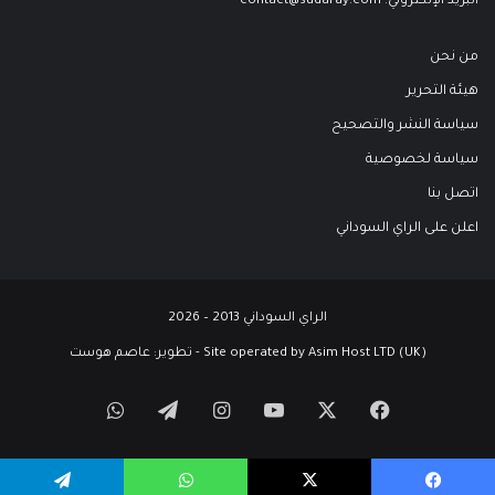
البريد الإلكتروني:
contact@sudaray.com
من نحن
هيئة التحرير
سياسة النشر والتصحيح
سياسة لخصوصية
اتصل بنا
اعلن على الراي السوداني
الراي السوداني 2013 – 2026
Site operated by Asim Host LTD (UK) - تطوير:
عاصم هوست
‫X
فيسبوك
‫YouTube
انستقرام
تيلقرام
واتساب