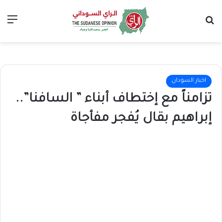
بحث عن
الق
اخبار السودان
تزامناً مع إختطاف أبناء ” السافنا”..
إبراهيم بقال يُفجر مفأجاة